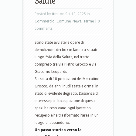
Salute
Posted by
ttmt
on Set 10, 2025 in
Commercio
,
Comune
,
News
,
Terme
|
0
comments
Sono state avviate le opere di
demolizione dei box in lamiera situati
lungo *via della Salute, nel tratto
compreso tra via Pietro Grocco e via
Giacomo Leopardi.
Si tratta di 18 postazioni del Mercatino
Grocco, da anni inutilizzate e ormai in
stato di evidente degrado. L’assenza di
interesse per l’occupazione di questi
spazi ha reso vano ogni ipotetico
recupero e ha trasformato l’area in un
luogo di abbandono.
Un passo storico verso la