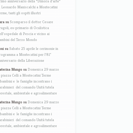
rimo anniversario della “Dimora d’arte”
i Leonardo Maniscalchi a Montecatini
erme, tanti gli ospiti illustri
ara
su
Scomparso il dottor Cesare
rugoli, ex-primario di Oculistica
ell’ospedale di Pescia e vicino ai
ambini del Terzo Mondo
oni
su
Sabato 25 aprile le cerimonie in
rogramma a Montecatini per l’81°
nniversario della Liberazione
aterina Mungo
su
Domenica 29 marzo
n piazza Celli a Montecatini Terme
 bambini e le famiglie incontrano i
arabinieri del comando Unità tutela
orestale, ambientale e agroalimentare
aterina Mungo
su
Domenica 29 marzo
n piazza Celli a Montecatini Terme
 bambini e le famiglie incontrano i
arabinieri del comando Unità tutela
orestale, ambientale e agroalimentare