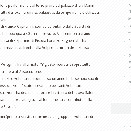
D
lone polifunzionale al terzo piano del palazzo di via Manin
“
atta dei locali di una ex-palaestra, da tempo non più utilizzati,
p
ati.
G
 di Franco Capitanini, storico volontario della Società di
e
a dopo quasi 40 anni di servizio. Alla cerimonia erano
F
 Cassa di Risparmio di Pistoia Lorenzo Zogheri, che ha
d
i servizi sociali Antonella Volpi e i familiari dello stesso
M
a
 Pellegrini, ha affermato: “E’ giusto ricordare soprattutto
a
ta intera all’Associazione.
L
i, nostro volontario scomparso un anno fa. L’esempio suo di
s
l’Associazioneè stato di esempio per tanti Volontari.
d
nistrazione ha deciso di onorare il restauro del nuovo Salone
nato a nuova vita grazie al fondamentale contributo della
e Pescia”.
ni (primo a sinistra) insieme ad un gruppo di volontari di
L