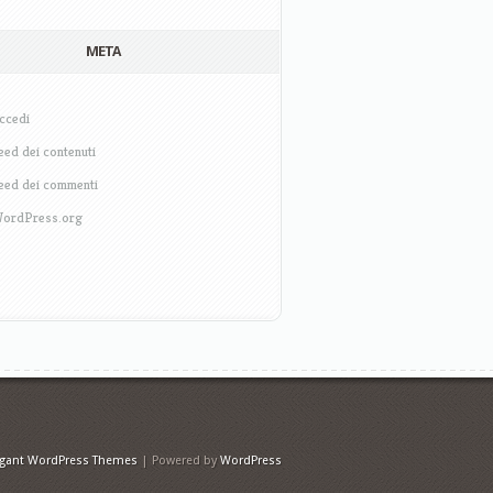
META
ccedi
eed dei contenuti
eed dei commenti
ordPress.org
egant WordPress Themes
| Powered by
WordPress