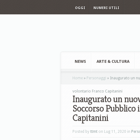
OGGI
NUMERI UTILI
NEWS
ARTE & CULTURA
Home
»
Personaggi
»
Inaugurato un nuo
volontario Franco Capitanini
Inaugurato un nuovo
Soccorso Pubblico i
Capitanini
Posted by
ttmt
on Lug 11, 2020 in
Pers