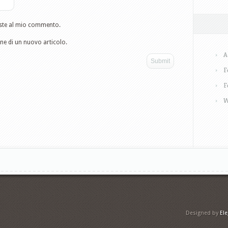
poste al mio commento.
one di un nuovo articolo.
A
F
F
W
Designed by
El