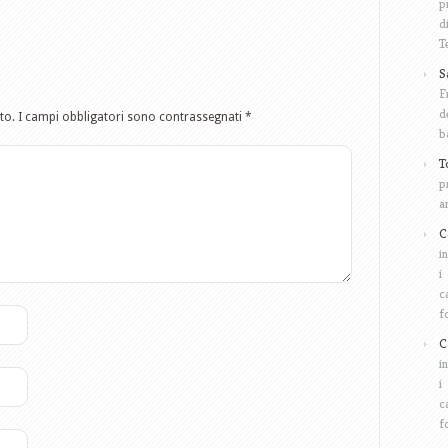
p
d
T
S
F
d
to.
I campi obbligatori sono contrassegnati
*
b
T
p
a
C
i
i
c
f
C
i
i
c
f