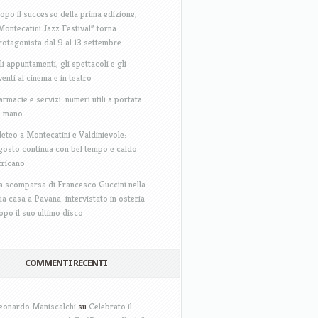
opo il successo della prima edizione,
Montecatini Jazz Festival” torna
rotagonista dal 9 al 13 settembre
li appuntamenti, gli spettacoli e gli
venti al cinema e in teatro
armacie e servizi: numeri utili a portata
i mano
eteo a Montecatini e Valdinievole:
gosto continua con bel tempo e caldo
fricano
a scomparsa di Francesco Guccini nella
ua casa a Pavana: intervistato in osteria
opo il suo ultimo disco
COMMENTI RECENTI
eonardo Maniscalchi
su
Celebrato il