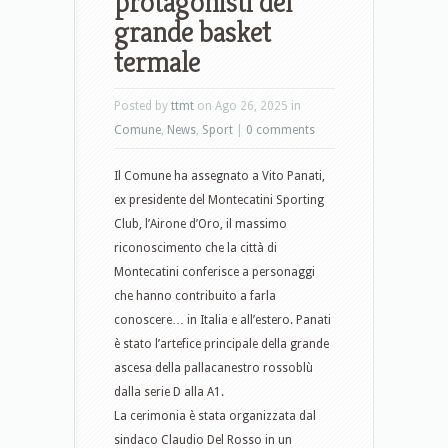
protagonisti del
grande basket
termale
Posted by
ttmt
on Ago 26, 2025 in
Comune
,
News
,
Sport
|
0 comments
Il Comune ha assegnato a Vito Panati,
ex presidente del Montecatini Sporting
Club, l’Airone d’Oro, il massimo
riconoscimento che la città di
Montecatini conferisce a personaggi
che hanno contribuito a farla
conoscere… in Italia e all’estero. Panati
è stato l’artefice principale della grande
ascesa della pallacanestro rossoblù
dalla serie D alla A1.
La cerimonia è stata organizzata dal
sindaco Claudio Del Rosso in un