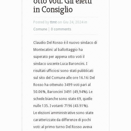
otto voti. Gli eletti
in Consiglio
Posted by
ttmt
on Giu 24, 2024 in
Comune
|
0 comments
Claudio Del Rosso è il nuovo sindaco di
Montecatini: al ballottaggio ha
superato per appena otto voti il
sindaco uscente Luca Baroncini. I
risultati ufficiosi sono stati pubblicati
sul sito del Comune alle ore 16.16: Del
Rosso ha ottenuto 3499 voti pari al
50.06%, Baroncini 3491 (49,94%). Le
schede bianche sono state 69, quelle
nulle 135. I votanti 7196 (43.91%).
Le elezioni amministrative sono state
caratterizzate da differenze di pochi
voti: al primo turno Del Rosso aveva