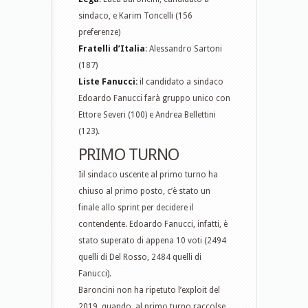
sindaco, e Karim Toncelli (156
preferenze)
Fratelli d’Italia
: Alessandro Sartoni
(187)
Liste Fanucci:
il candidato a sindaco
Edoardo Fanucci farà gruppo unico con
Ettore Severi (100) e Andrea Bellettini
(123).
PRIMO TURNO
Iil sindaco uscente al primo turno ha
chiuso al primo posto, c’è stato un
finale allo sprint per decidere il
contendente. Edoardo Fanucci, infatti, è
stato superato di appena 10 voti (2494
quelli di Del Rosso, 2484 quelli di
Fanucci).
Baroncini non ha ripetuto l’exploit del
2019, quando, al primo turno raccolse