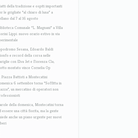
iatti della tradizione e ospiti importanti
er le grigliate “al chiaro di luna” a
ellano dal 7 al 16 agosto
iblioteca Comunale “L. Magnani” a Villa
iorini Lippi: nuovo orario estivo in via
perimentale
ppodromo Sesana, Edoardo Baldi
rionfo e record della corsa nelle
ariglie con Elva Jet e Fiorenza Cla;
rotto montato vince Cornelia Op
n Piazza Battisti a Montecatini
omenica 6 settembre torna “Soffitta in
iazza”, un mercatino di operatori non
rofessionisti
arole della domenica, Montecatini torna
d essere una città fiorita, ma la gente
hiede anche un piano urgente per nuovi
lberi