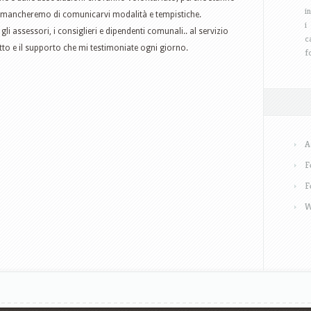
i
. Non mancheremo di comunicarvi modalità e tempistiche.
i
li assessori, i consiglieri e dipendenti comunali.. al servizio
c
ffetto e il supporto che mi testimoniate ogni giorno.
f
A
F
F
W