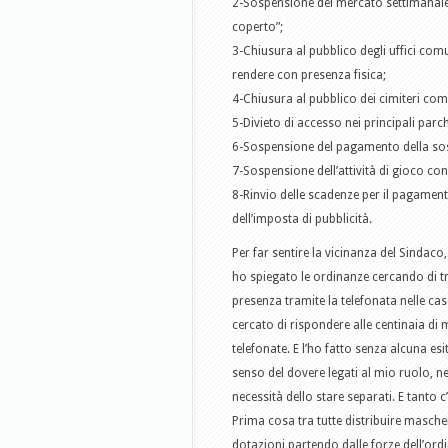
2-Sospensione del mercato settimanale 
coperto”;
3-Chiusura al pubblico degli uffici comu
rendere con presenza fisica;
4-Chiusura al pubblico dei cimiteri com
5-Divieto di accesso nei principali parch
6-Sospensione del pagamento della sosta
7-Sospensione dell’attività di gioco con 
8-Rinvio delle scadenze per il pagamen
dell’imposta di pubblicità.
Per far sentire la vicinanza del Sindaco
ho spiegato le ordinanze cercando di tr
presenza tramite la telefonata nelle case
cercato di rispondere alle centinaia di
telefonate. E l’ho fatto senza alcuna esi
senso del dovere legati al mio ruolo, ne
necessità dello stare separati. E tanto
Prima cosa tra tutte distribuire mascher
dotazioni partendo dalle forze dell’ord