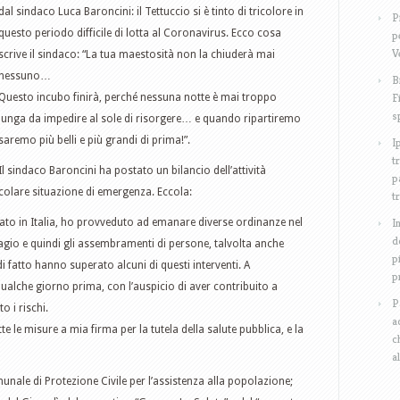
dal sindaco Luca Baroncini: il Tettuccio si è tinto di tricolore in
P
questo periodo difficile di lotta al Coronavirus. Ecco cosa
p
V
scrive il sindaco: “La tua maestosità non la chiuderà mai
nessuno…
B
F
Questo incubo finirà, perché nessuna notte è mai troppo
s
lunga da impedire al sole di risorgere… e quando ripartiremo
saremo più belli e più grandi di prima!”.
I
t
Il sindaco Baroncini ha postato un bilancio dell’attività
p
colare situazione di emergenza. Eccola:
t
I
vato in Italia, ho provveduto ad emanare diverse ordinanze nel
d
tagio e quindi gli assembramenti di persone, talvolta anche
p
di fatto hanno superato alcuni di questi interventi. A
p
ualche giorno prima, con l’auspicio di aver contribuito a
P
o i rischi.
a
te le misure a mia firma per la tutela della salute pubblica, e la
c
a
nale di Protezione Civile per l’assistenza alla popolazione;