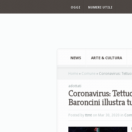
OGGI
NUMERI UTILI
NEWS
ARTE & CULTURA
Home
»
Comune
»
Coronavirus: Tettucci
adottati
Coronavirus: Tettucc
Baroncini illustra t
Posted by
ttmt
on Mar 30, 2020 in
Com