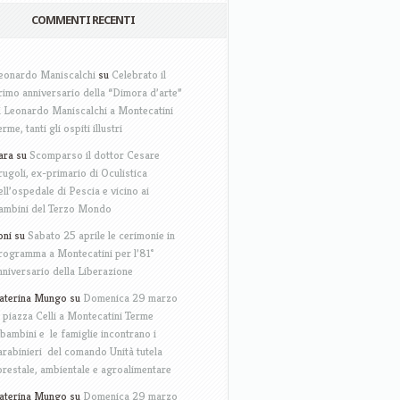
COMMENTI RECENTI
eonardo Maniscalchi
su
Celebrato il
rimo anniversario della “Dimora d’arte”
i Leonardo Maniscalchi a Montecatini
erme, tanti gli ospiti illustri
ara
su
Scomparso il dottor Cesare
rugoli, ex-primario di Oculistica
ell’ospedale di Pescia e vicino ai
ambini del Terzo Mondo
oni
su
Sabato 25 aprile le cerimonie in
rogramma a Montecatini per l’81°
nniversario della Liberazione
aterina Mungo
su
Domenica 29 marzo
n piazza Celli a Montecatini Terme
 bambini e le famiglie incontrano i
arabinieri del comando Unità tutela
orestale, ambientale e agroalimentare
aterina Mungo
su
Domenica 29 marzo