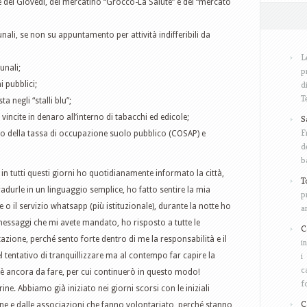
del Giovedì, del mercatino “Grocco-La Salute” e del “mercato
nali, se non su appuntamento per attività indifferibili da
L
unali;
p
d
i pubblici;
T
 negli “stalli blu”;
vincite in denaro all’interno di tabacchi ed edicole;
S
F
to della tassa di occupazione suolo pubblico (COSAP) e
d
b
, in tutti questi giorni ho quotidianamente informato la città,
T
adurle in un linguaggio semplice, ho fatto sentire la mia
p
 o il servizio whatsapp (più istituzionale), durante la notte ho
a
 messaggi che mi avete mandato, ho risposto a tutte le
C
tazione, perché sento forte dentro di me la responsabilità e il
i
i
l tentativo di tranquillizzare ma al contempo far capire la
c
 c’è ancora da fare, per cui continuerò in questo modo!
f
ine. Abbiamo già iniziato nei giorni scorsi con le iniziali
C
ine e dalle associazioni che fanno volontariato, perché stanno