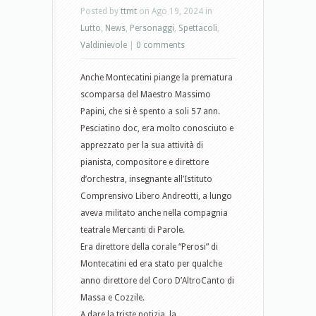
Posted by
ttmt
on Ago 19, 2024 in
Lutto
,
News
,
Personaggi
,
Spettacoli
,
Valdinievole
|
0 comments
Anche Montecatini piange la prematura
scomparsa del Maestro Massimo
Papini, che si è spento a soli 57 ann.
Pesciatino doc, era molto conosciuto e
apprezzato per la sua attività di
pianista, compositore e direttore
d’orchestra, insegnante all’Istituto
Comprensivo Libero Andreotti, a lungo
aveva militato anche nella compagnia
teatrale Mercanti di Parole.
Era direttore della corale “Perosi” di
Montecatini ed era stato per qualche
anno direttore del Coro D’AltroCanto di
Massa e Cozzile.
A dare la triste notizia, la